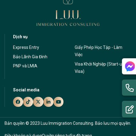
Dịch vụ
Express Entry
Giấy Phép Học Tập - Làm
Việc
Bảo Lãnh Gia Đình
Visa Khởi Nghiệp (Start-up
PNP và LMIA
Visa)
Social media
Bản quyền © 2023 Luu Immigration Consulting. Bảo lưu mọi quyền.
Thiết kế website
bởi
Cánh Cam
Điều khoản sử dụng
Quyền riêng tư
Sơ đồ trang